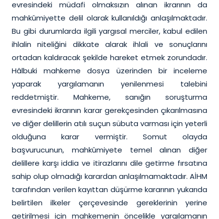
evresindeki müdafi olmaksızın alınan ikrarının da
mahkûmiyette delil olarak kullanıldığı anlaşılmaktadır.
Bu gibi durumlarda ilgili yargısal merciler, kabul edilen
ihlalin niteliğini dikkate alarak ihlali ve sonuçlarını
ortadan kaldıracak şekilde hareket etmek zorundadır.
Hâlbuki mahkeme dosya üzerinden bir inceleme
yaparak yargılamanın yenilenmesi talebini
reddetmiştir. Mahkeme, sanığın soruşturma
evresindeki ikrarının karar gerekçesinden çıkarılmasına
ve diğer delillerin atılı suçun sübuta varması için yeterli
olduğuna karar vermiştir. Somut olayda
başvurucunun, mahkûmiyete temel alınan diğer
delillere karşı iddia ve itirazlarını dile getirme fırsatına
sahip olup olmadığı karardan anlaşılmamaktadır. AİHM
tarafından verilen kayıttan düşürme kararının yukarıda
belirtilen ilkeler çerçevesinde gereklerinin yerine
getirilmesi için mahkemenin öncelikle yargılamanın