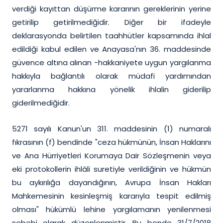
verdiği kayıttan düşürme kararının gereklerinin yerine
getirilip getirilmediğidir. Diğer bir ifadeyle
deklarasyonda belirtilen taahhütler kapsamında ihlal
edildiği kabul edilen ve Anayasa'nın 36. maddesinde
güvence altına alınan -hakkaniyete uygun yargılanma
hakkıyla bağlantılı olarak müdafi yardımından
yararlanma hakkına yönelik ihlalin giderilip
giderilmediğidir.
5271 sayılı Kanun'un 311. maddesinin (1) numaralı
fıkrasının (f) bendinde "ceza hükmünün, İnsan Haklarını
ve Ana Hürriyetleri Korumaya Dair Sözleşmenin veya
eki protokollerin ihlâli suretiyle verildiğinin ve hükmün
bu aykırılığa dayandığının, Avrupa İnsan Hakları
Mahkemesinin kesinleşmiş kararıyla tespit edilmiş
olması" hükümlü lehine yargılamanın yenilenmesi
sebebi olarak düzenlenmiştir. Bu bende 31/7/2018